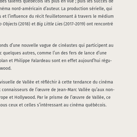
es talents qué­bé­cois les plus en vue ; puis les suc­cès de
­ma nord-amé­ri­cain d’auteur. La pro­duc­tion sérielle, qui
et l’influence du récit feuille­ton­nant à tra­vers le médium
p Objects
(2018) et
Big Lit­tle Lies
(2017–2019) ont ren­con­tré
féconds d’une nou­velle vague de cinéastes qui par­ti­cipent au
 avec quelques autres, comme l’un des fers de lance d’une
Dolan et Phi­lippe Falar­deau sont en effet aujourd’hui régu­
lywood.
­vi­suelle de Val­lée et réflé­chir à cette ten­dance du ciné­ma
ux connais­seurs de l’œuvre de Jean-Marc Val­lée qu’aux non-
urope et Hol­ly­wood. Par le prisme de l’œuvre de Val­lée, ce
 tous ceux et celles s’intéressant au ciné­ma qué­bé­cois.