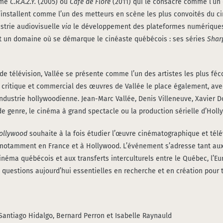
omme
C.R.A.Z.Y.
(2005) ou
Café de Flore
(2011) qui le consacre comme l’un d
’installent comme l’un des met­teurs en scène les plus convoi­tés du ciné
strie audio­vi­suelle
via
le déve­lop­pe­ment des pla­te­formes numé­riques 
ment un domaine où se démarque le cinéaste qué­bé­cois : ses séries
Shar
 et de télé­vi­sion, Val­lée se pré­sente comme l’un des artistes les plus 
phe cri­tique et com­mer­cial des œuvres de Val­lée le place éga­le­ment,
industrie hol­ly­woo­dienne. Jean-Marc Val­lée, Denis Vil­le­neuve, Xavier 
­ma de genre, le ciné­ma à grand spec­tacle ou la pro­duc­tion sérielle d’Hol
ol­ly­wood
sou­haite à la fois étu­dier l’œuvre ciné­ma­to­gra­phique et télé
al, notam­ment en France et à Hol­ly­wood. L’événement s’adresse tant a
é­ma qué­bé­cois et aux trans­ferts inter­cul­tu­rels entre le Qué­bec, l’E
de ques­tions aujourd’hui essen­tielles en recherche et en créa­tion pour
an­tia­go Hidal­go, Ber­nard Per­ron et Isa­belle Ray­nauld