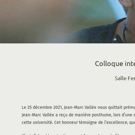
Colloque int
Salle F
Le 25 décembre 2021, Jean-Marc Val­lée nous quit­tait pré­ma­
Jean-Marc Val­lée a reçu de manière post­hume, lors d’une cé
cette uni­ver­si­té. Cet hon­neur témoigne de l’excellence, q