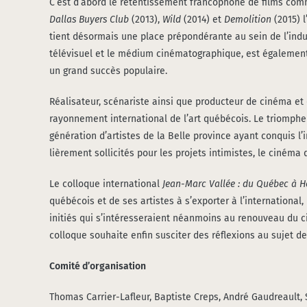
C’est d’abord le reten­tis­se­ment fran­co­phone de films c
Dal­las Buyers Club
(2013),
Wild
(2014) et
Demo­li­tion
(2015) l
tient désor­mais une place pré­pon­dé­rante au sein de l’indu
télé­vi­suel et le médium ciné­ma­to­gra­phique, est éga­le­
un grand suc­cès popu­laire.
Réa­li­sa­teur, scé­na­riste ain­si que pro­duc­teur de ciné­ma
rayon­ne­ment inter­na­tio­nal de l’art qué­bé­cois. Le triom
géné­ra­tion d’artistes de la Belle pro­vince ayant conquis l’
liè­re­ment sol­li­ci­tés pour les pro­jets inti­mistes, le ciné
Le col­loque inter­na­tio­nal
Jean-Marc Val­lée : du Qué­bec à H
qué­bé­cois et de ses artistes à s’exporter à l’internation
ini­tiés qui s’intéresseraient néan­moins au renou­veau du cin
col­loque sou­haite enfin sus­ci­ter des réflexions au sujet 
Comi­té d’organisation
Tho­mas Car­rier-Lafleur, Bap­tiste Creps, André Gau­dreault, S