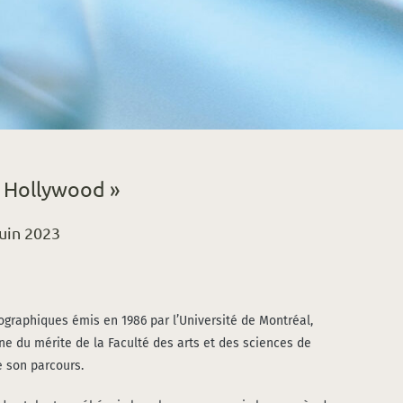
à Hollywood »
uin 2023
o­gra­phiques émis en 1986 par l’Université de Mont­réal,
gne du mérite de la Facul­té des arts et des sciences de
e son par­cours.