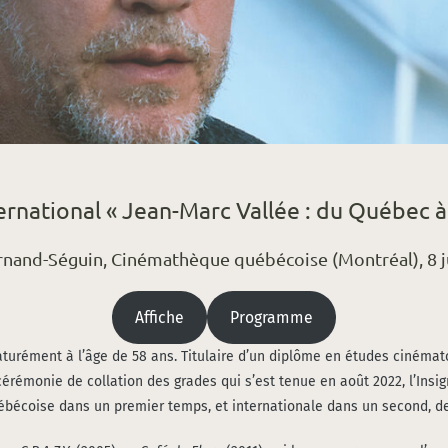
ernational « Jean-Marc Vallée : du Québec 
ernand-Séguin, Cinémathèque québécoise (Montréal), 8 j
Affiche
Pro­gramme
tu­ré­ment à l’âge de 58 ans. Titu­laire d’un diplôme en études ciné­ma­t
ré­mo­nie de col­la­tion des grades qui s’est tenue en août 2022, l’Insi
ué­bé­coise dans un pre­mier temps, et inter­na­tio­nale dans un second, d